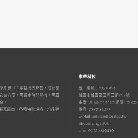
索華科技
來引進LED字幕機等產品，成功案
統一編號: 30131063
、安裝方便，可設定時開關機，可直
桃園市桃園區國豐三街207號
合。
電話: 0952-649410(遠傳), 0922-
業服務廠商，各種特殊規格，均能專
傳真: 03-3921873
E-Mail: service@bestpc.tw
Skype: sings888
Line: 0952-649410