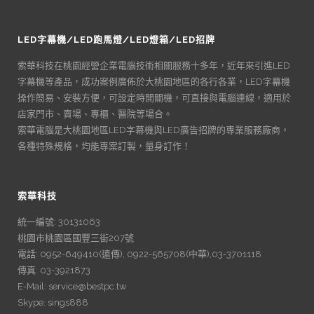
LED字幕機/LED跑馬燈/LED燈箱/LED招牌
索華科技在桃園經營企業電腦技術相關服務十多年，近年來引進LED
字幕機等產品，成功案例廣佈於大桃園地區的各行各業，LED字幕機
操作簡易、安裝方便，可設定時開關機，可直接與電腦連線，適用於
店家門市、賣場、專櫃、醫院等場合。
索華電腦是大桃園地區LED字幕機與LED廣告招牌的專業服務廠商，
各種特殊規格，均能專案訂製，量身訂作！
索華科技
統一編號: 30131063
桃園市桃園區國豐三街207號
電話: 0952-649410(遠傳), 0922-565708(中華),03-3701118
傳真: 03-3921873
E-Mail: service@bestpc.tw
Skype: sings888