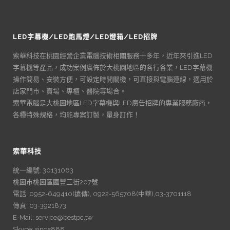
LED字幕機/LED跑馬燈/LED燈箱/LED招牌
索華科技在桃園經營企業電腦技術相關服務十多年，近年來引進LED
字幕機等產品，成功案例廣佈於大桃園地區的各行各業，LED字幕機
操作簡易、安裝方便，可設定時開關機，可直接與電腦連線，適用於
店家門市、賣場、專櫃、醫院等場合。
索華電腦是大桃園地區LED字幕機與LED廣告招牌的專業服務廠商，
各種特殊規格，均能專案訂製，量身訂作！
索華科技
統一編號: 30131063
桃園市桃園區國豐三街207號
電話: 0952-649410(遠傳), 0922-565708(中華),03-3701118
傳真: 03-3921873
E-Mail: service@bestpc.tw
Skype: sings888