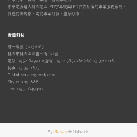
索華電腦是大桃園地區LED字幕機與LED廣告招牌的專業服務廠商，
各種特殊規格，均能專案訂製，量身訂作！
索華科技
統一編號: 30131063
桃園市桃園區國豐三街207號
電話: 0952-649410(遠傳), 0922-565708(中華),03-3701118
傳真: 03-3921873
E-Mail: service@bestpc.tw
Skype: sings888
Line: 0952-649410
By
eTaiwan
® Network.