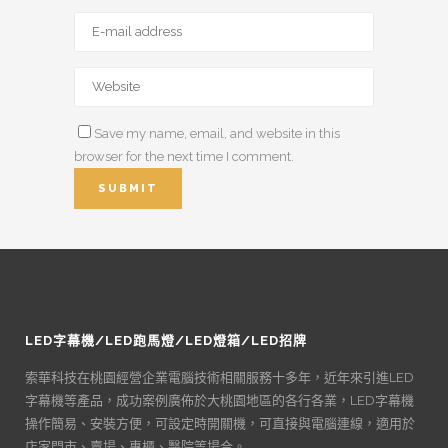
Save my name, email, and website in this
browser for the next time I comment.
LED字幕機/LED跑馬燈/LED燈箱/LED招牌
索華科技在桃園經營企業電腦技術相關服務十多年，近年來引進LED
字幕機等產品，成功案例廣佈於大桃園地區的各行各業，LED字幕機
操作簡易、安裝方便，可設定時開關機，可直接與電腦連線，適用於
店家門市、賣場、專櫃、醫院等場合。