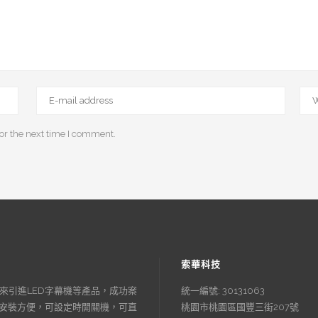
or the next time I comment.
索華科技
來引進LED字幕機等產品，成功案
統一編號: 30131063
、安裝方便，可設定時開關機，可直
桃園市桃園區國豐三街207號