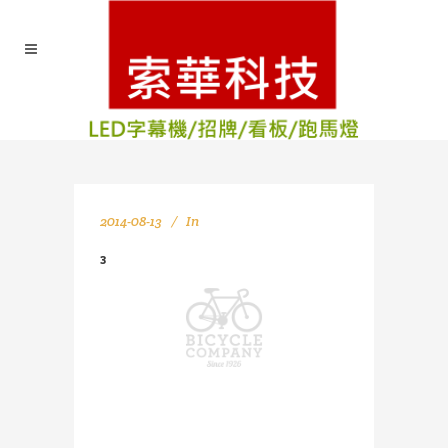
2014-08-13
In
3