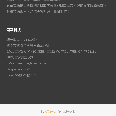
索華電腦是大桃園地區LED字幕機與LED廣告招牌的專業服務廠商，
各種特殊規格，均能專案訂製，量身訂作！
索華科技
統一編號: 30131063
桃園市桃園區國豐三街207號
電話: 0952-649410(遠傳), 0922-565708(中華),03-3701118
傳真: 03-3921873
E-Mail: service@bestpc.tw
Skype: sings888
Line: 0952-649410
By
eTaiwan
® Network.