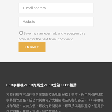
Save my name, email, and website in this
browser for the next time I comment.
LED字幕機/LED跑馬燈/LED燈箱/LED招牌
索華科技在桃園經營企業電腦技術相關服務十多年，近年來引進LED
字幕機等產品，成功案例廣佈於大桃園地區的各行各業，LED字幕機
操作簡易、安裝方便，可設定時開關機，可直接與電腦連線，適用於
店家門市、賣場、專櫃、醫院等場合。