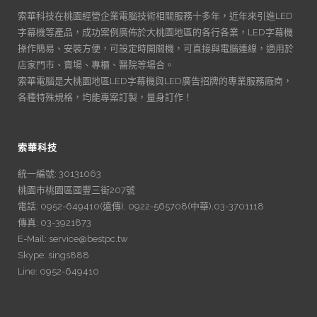
索華科技在桃園經營企業電腦技術相關服務十多年，近年來引進LED
字幕機等產品，成功案例廣佈於大桃園地區的各行各業，LED字幕機
操作簡易、安裝方便，可設定時開關機，可直接與電腦連線，適用於
店家門市、賣場、專櫃、醫院等場合。
索華電腦是大桃園地區LED字幕機與LED廣告招牌的專業服務廠商，
各種特殊規格，均能專案訂製，量身訂作！
索華科技
統一編號: 30131063
桃園市桃園區國豐三街207號
電話: 0952-649410(遠傳), 0922-565708(中華),03-3701118
傳真: 03-3921873
E-Mail: service@bestpc.tw
Skype: sings888
Line: 0952-649410