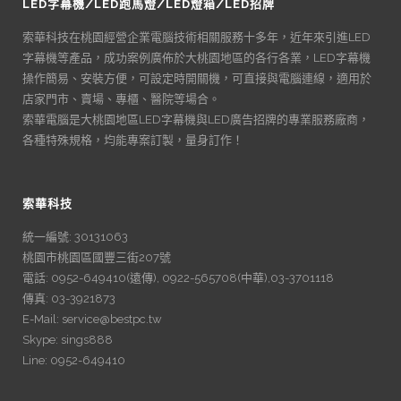
LED字幕機/LED跑馬燈/LED燈箱/LED招牌
索華科技在桃園經營企業電腦技術相關服務十多年，近年來引進LED
字幕機等產品，成功案例廣佈於大桃園地區的各行各業，LED字幕機
操作簡易、安裝方便，可設定時開關機，可直接與電腦連線，適用於
店家門市、賣場、專櫃、醫院等場合。
索華電腦是大桃園地區LED字幕機與LED廣告招牌的專業服務廠商，
各種特殊規格，均能專案訂製，量身訂作！
索華科技
統一編號: 30131063
桃園市桃園區國豐三街207號
電話: 0952-649410(遠傳), 0922-565708(中華),03-3701118
傳真: 03-3921873
E-Mail: service@bestpc.tw
Skype: sings888
Line: 0952-649410