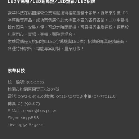
LED字幕機/LED跑馬燈/LED燈箱/LED招牌
索華科技在桃園經營企業電腦技術相關服務十多年，近年來引進LED
字幕機等產品，成功案例廣佈於大桃園地區的各行各業，LED字幕機
操作簡易、安裝方便，可設定時開關機，可直接與電腦連線，適用於
店家門市、賣場、專櫃、醫院等場合。
索華電腦是大桃園地區LED字幕機與LED廣告招牌的專業服務廠商，
各種特殊規格，均能專案訂製，量身訂作！
索華科技
統一編號: 30131063
桃園市桃園區國豐三街207號
電話: 0952-649410(遠傳), 0922-565708(中華),03-3701118
傳真: 03-3921873
E-Mail: service@bestpc.tw
Skype: sings888
Line: 0952-649410