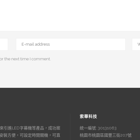
or the next time I comment.
索華科技
來引進LED字幕機等產品，成功案
統一編號: 30131063
、安裝方便，可設定時開關機，可直
桃園市桃園區國豐三街207號