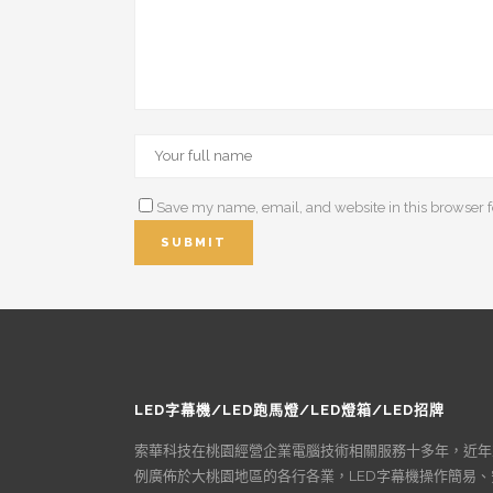
Save my name, email, and website in this browser f
LED字幕機/LED跑馬燈/LED燈箱/LED招牌
索華科技在桃園經營企業電腦技術相關服務十多年，近年
例廣佈於大桃園地區的各行各業，LED字幕機操作簡易