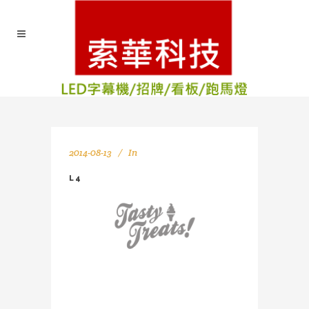
2014-08-13
In
L4