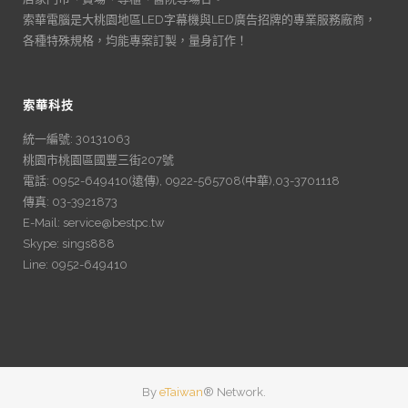
索華電腦是大桃園地區LED字幕機與LED廣告招牌的專業服務廠商，
各種特殊規格，均能專案訂製，量身訂作！
索華科技
統一編號: 30131063
桃園市桃園區國豐三街207號
電話: 0952-649410(遠傳), 0922-565708(中華),03-3701118
傳真: 03-3921873
E-Mail: service@bestpc.tw
Skype: sings888
Line: 0952-649410
By
eTaiwan
® Network.