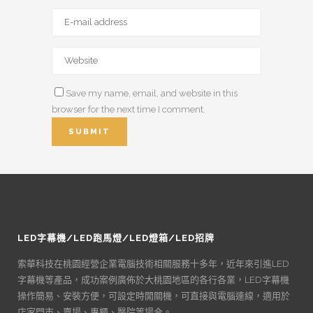
Save my name, email, and website in this
browser for the next time I comment.
LED字幕機/LED跑馬燈/LED燈箱/LED招牌
索華科技在桃園經營企業電腦技術相關服務十多年，近年來引進LED
字幕機等產品，成功案例廣佈於大桃園地區的各行各業，LED字幕機
操作簡易、安裝方便，可設定時開關機，可直接與電腦連線，適用於
店家門市、賣場、專櫃、醫院等場合。