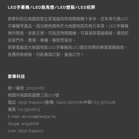
LED字幕機/LED跑馬燈/LED燈箱/LED招牌
索華科技在桃園經營企業電腦技術相關服務十多年，近年來引進LED
字幕機等產品，成功案例廣佈於大桃園地區的各行各業，LED字幕機
操作簡易、安裝方便，可設定時開關機，可直接與電腦連線，適用於
店家門市、賣場、專櫃、醫院等場合。
索華電腦是大桃園地區LED字幕機與LED廣告招牌的專業服務廠商，
各種特殊規格，均能專案訂製，量身訂作！
索華科技
統一編號: 30131063
桃園市桃園區國豐三街207號
電話: 0952-649410(遠傳), 0922-565708(中華),03-3701118
傳真: 03-3921873
E-Mail: service@bestpc.tw
Skype: sings888
Line: 0952-649410