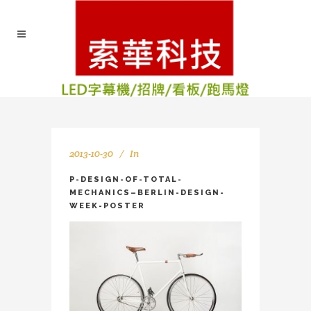
2013-10-30
In
P-DESIGN-OF-TOTAL-
MECHANICS–BERLIN-DESIGN-
WEEK-POSTER