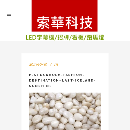
2013-10-30
In
P-STOCKHOLM-FASHION-
DESTINATION–LAST-ICELAND-
SUNSHINE