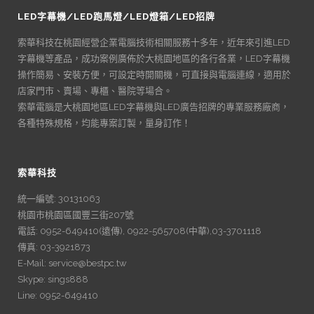
LED字幕機/LED跑馬燈/LED燈箱/LED招牌
索華科技在桃園經營企業電腦技術相關服務十多年，近年來引進LED
字幕機等產品，成功案例廣佈於大桃園地區的各行各業，LED字幕機
操作簡易、安裝方便，可設定時開關機，可直接與電腦連線，適用於
店家門市、賣場、專櫃、醫院等場合。
索華電腦是大桃園地區LED字幕機與LED廣告招牌的專業服務廠商，
各種特殊規格，均能專案訂製，量身訂作！
索華科技
統一編號: 30131063
桃園市桃園區國豐三街207號
電話: 0952-649410(遠傳), 0922-565708(中華),03-3701118
傳真: 03-3921873
E-Mail: service@bestpc.tw
Skype: sings888
Line: 0952-649410