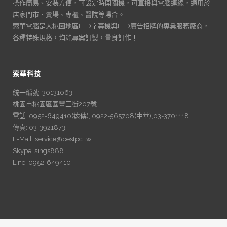
操作簡易、安裝方便，可設定時開關機，可直接與電腦連線，適用於
店家門市、賣場、專櫃、醫院等場合。
索華電腦是大桃園地區LED字幕機與LED廣告招牌的專業服務廠商，
各種特殊規格，均能專案訂製，量身訂作！
索華科技
統一編號: 30131063
桃園市桃園區國豐三街207號
電話: 0952-649410(遠傳), 0922-565708(中華),03-3701118
傳真: 03-3921873
E-Mail: service@bestpc.tw
Skype: sings888
Line: 0952-649410