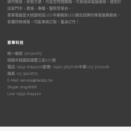
操作簡易、安裝方便，可設定時開關機，可直接與電腦連線，適用於
店家門市、賣場、專櫃、醫院等場合。
索華電腦是大桃園地區LED字幕機與LED廣告招牌的專業服務廠商，
各種特殊規格，均能專案訂製，量身訂作！
索華科技
統一編號: 30131063
桃園市桃園區國豐三街207號
電話: 0952-649410(遠傳), 0922-565708(中華),03-3701118
傳真: 03-3921873
E-Mail: service@bestpc.tw
Skype: sings888
Line: 0952-649410