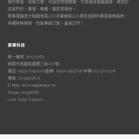
操作簡易、安裝方便，可設定時開關機，可直接與電腦連線，適用於
店家門市、賣場、專櫃、醫院等場合。
索華電腦是大桃園地區LED字幕機與LED廣告招牌的專業服務廠商，
各種特殊規格，均能專案訂製，量身訂作！
索華科技
統一編號: 30131063
桃園市桃園區國豐三街207號
電話: 0952-649410(遠傳), 0922-565708(中華),03-3701118
傳真: 03-3921873
E-Mail: service@bestpc.tw
Skype: sings888
Line: 0952-649410