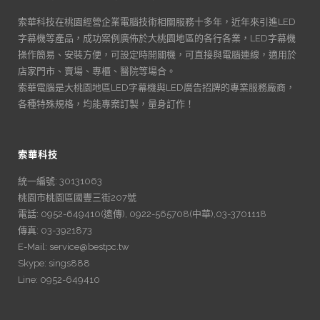
索華科技在桃園經營企業電腦技術相關服務十多年，近年來引進LED
字幕機等產品，成功案例廣佈於大桃園地區的各行各業，LED字幕機
操作簡易、安裝方便，可設定時開關機，可直接與電腦連線，適用於
店家門市、賣場、專櫃、醫院等場合。
索華電腦是大桃園地區LED字幕機與LED廣告招牌的專業服務廠商，
各種特殊規格，均能專案訂製，量身訂作！
索華科技
統一編號: 30131063
桃園市桃園區國豐三街207號
電話: 0952-649410(遠傳), 0922-565708(中華),03-3701118
傳真: 03-3921873
E-Mail: service@bestpc.tw
Skype: sings888
Line: 0952-649410